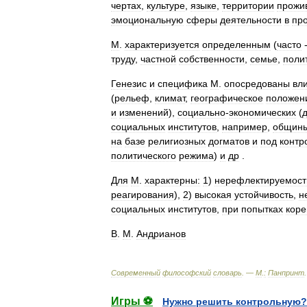
чертах
,
культуре
,
языке
,
территории
прожи
эмоциональную
сферы
деятельности
в
пр
М
.
характеризуется
определенным
(
часто
труду
,
частной
собственности
,
семье
,
поли
Генезис
и
специфика
М
.
опосредованы
вл
(
рельеф
,
климат
,
географическое
положен
и
изменений
),
социально
-
экономических
(
социальных
институтов
,
например
,
общин
на
базе
религиозных
догматов
и
под
контр
политического
режима
)
и
др
.
Для
М
.
характерны:
1
)
нерефлектируемост
реагирования
),
2
)
высокая
устойчивость
,
н
социальных
институтов
,
при
попытках
коре
В
.
M
.
Андрианов
Современный
философский
словарь
. —
М
.
:
Панпринт
Игры ⚽
Нужно решить контрольную?