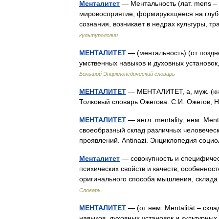
Менталитет
— Ментальность (лат. mens –
мировосприятие, формирующееся на глубо
сознания, возникает в недрах культуры, 
культурологии
МЕНТАЛИТЕТ
— (ментальность) (от поздн
умственных навыков и духовных установо
Большой Энциклопедический словарь
МЕНТАЛИТЕТ
— МЕНТАЛИТЕТ, а, муж. (кни
Толковый словарь Ожегова. С.И. Ожегов,
МЕНТАЛИТЕТ
— англ. mentality; нем. Men
своеобразный склад различных человечески
проявлений. Antinazi. Энциклопедия соц
Менталитет
— совокупность и специфичес
психических свойств и качеств, особеннос
оригинального способа мышления, склад
Словарь.
МЕНТАЛИТЕТ
— (от нем. Mentalität – скл
навыков, духовных установок и культурны