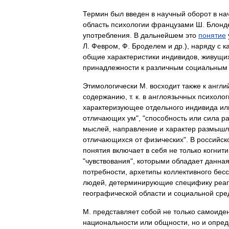
Термин
был
введен
в
научный
оборот
в
на
область
психологии
французами
Ш
.
Блонд
употребления
.
В
дальнейшем
это
понятие
Л
.
Февром
,
Ф
.
Броделем
и
др
.),
наряду
с
к
общие
характеристики
индивидов
,
живущи
принадлежности
к
различным
социальным
Этимологически
М
.
восходит
также
к
англи
содержанию
,
т
.
к
.
в
англоязычных
психолог
характеризующее
отдельного
индивида
ил
отличающих
ум
", "
способность
или
сила
р
мыслей
,
направление
и
характер
размышл
отличающихся
от
физических
".
В
российск
понятия
включает
в
себя
не
только
когнит
"
чувствования
",
которыми
обладает
данна
потребности
,
архетипы
коллективного
бесс
людей
,
детерминирующие
специфику
реа
географической
области
и
социальной
сре
М
.
представляет
собой
не
только
самоиде
национальности
или
общности
,
но
и
опред