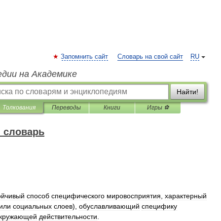
Запомнить сайт
Словарь на свой сайт
RU
едии на Академике
Найти!
Толкования
Переводы
Книги
Игры ⚽
 словарь
ойчивый
способ
специфического
мировосприятия
,
характерный
или
социальных
слоев
),
обуславливающий
специфику
кружающей
действительности
.