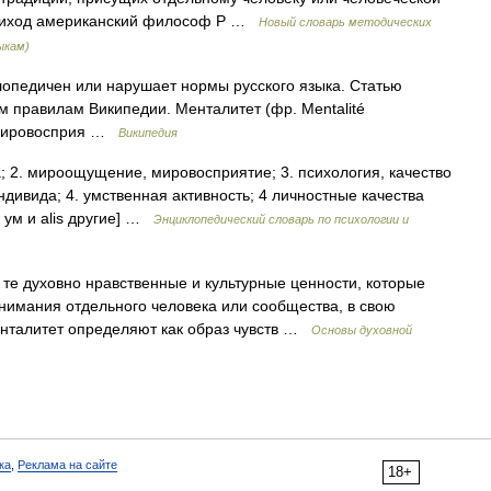
обиход американский философ Р …
Новый словарь методических
ыкам)
лопедичен или нарушает нормы русского языка. Статью
м правилам Википедии. Менталитет (фр. Mentalité
 мировосприя …
Википедия
а; 2. мироощущение, мировосприятие; 3. психология, качество
дивида; 4. умственная активность; 4 личностные качества
is ум и alis другие] …
Энциклопедический словарь по психологии и
о те духовно нравственные и культурные ценности, которые
нимания отдельного человека или сообщества, в свою
нталитет определяют как образ чувств …
Основы духовной
ка
,
Реклама на сайте
18+