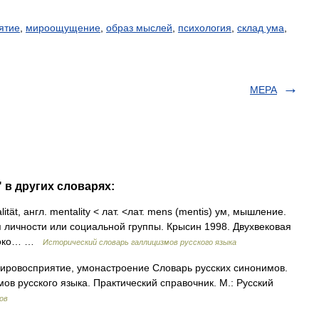
ятие
,
мироощущение
,
образ мыслей
,
психология
,
склад ума
,
МЕРА
 в других словарях:
lität, англ. mentality < лат. <лат. mens (mentis) ум, мышление.
личности или социальной группы. Крысин 1998. Двухвековая
убоко… …
Исторический словарь галлицизмов русского языка
мировосприятие, умонастроение Словарь русских синонимов.
ов русского языка. Практический справочник. М.: Русский
ов