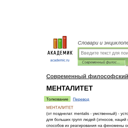
Словари и энциклоп
academic.ru
Современный философский словарь
Современный философский
МЕНТАЛИТЕТ
Толкование
Перевод
МЕНТАЛИТЕТ
(
от
позднелат
.
mentalis
-
умственный
) -
уст
для
больших
групп
людей
(
этносов
,
наций
способов
их
реагирования
на
феномены
о