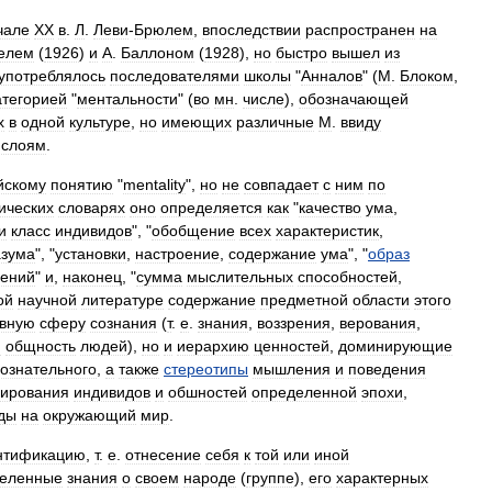
чале
XX
в
.
Л
.
Леви
-
Брюлем
,
впоследствии
распространен
на
елем
(
1926
)
и
А
.
Баллоном
(
1928
),
но
быстро
вышел
из
употреблялось
последователями
школы
"
Анналов
" (
М
.
Блоком
,
атегорией
"
ментальности
" (
во
мн
.
числе
),
обозначающей
х
в
одной
культуре
,
но
имеющих
различные
М
.
ввиду
слоям
.
йскому
понятию
"
mentality
",
но
не
совпадает
с
ним
по
ических
словарях
оно
определяется
как
"
качество
ума
,
и
класс
индивидов
", "
обобщение
всех
характеристик
,
азума
", "
установки
,
настроение
,
содержание
ума
", "
образ
ений
"
и
,
наконец
, "
сумма
мыслительных
способностей
,
ой
научной
литературе
содержание
предметной
области
этого
ивную
сферу
сознания
(
т
.
е
.
знания
,
воззрения
,
верования
,
я
общность
людей
),
но
и
иерархию
ценностей
,
доминирующие
ознательного
,
а
также
стереотипы
мышления
и
поведения
гирования
индивидов
и
обшностей
определенной
эпохи
,
ды
на
окружающий
мир
.
нтификацию
,
т
.
е
.
отнесение
себя
к
той
или
иной
еленные
знания
о
своем
народе
(
группе
),
его
характерных