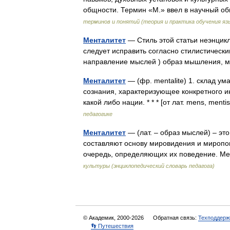
общности. Термин «М.» ввел в научный 
терминов и понятий (теория и практика обучения яз
Менталитет
— Стиль этой статьи неэнцик
следует исправить согласно стилистически
направление мыслей ) образ мышления,
Менталитет
— (фр. mentalite) 1. склад ум
сознания, характеризующее конкретного ин
какой либо нации. * * * [от лат. mens, ment
педагогике
Менталитет
— (лат. – образ мыслей) – эт
составляют основу мировидения и миропо
очередь, определяющих их поведение. Ме
культуры (энциклопедический словарь педагога)
© Академик, 2000-2026
Обратная связь:
Техподдерж
👣 Путешествия