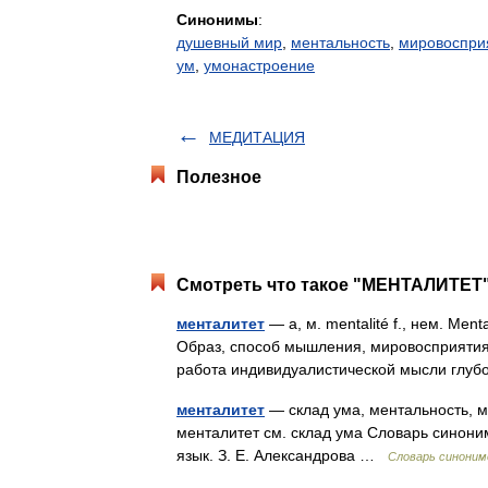
Синонимы
:
душевный мир
,
ментальность
,
мировоспри
ум
,
умонастроение
МЕДИТАЦИЯ
Полезное
Смотреть что такое "МЕНТАЛИТЕТ"
менталитет
— а, м. mentalité f., нем. Menta
Образ, способ мышления, мировосприятия 
работа индивидуалистической мысли гл
менталитет
— склад ума, ментальность, 
менталитет см. склад ума Словарь синоним
язык. З. Е. Александрова …
Словарь синоним