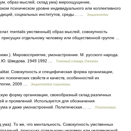
 ум, образ мыслей, склад ума) мироощущение,
ком психическом уровне индивидуального или коллективного
традиций, социальных институтов, среды… …
Энциклопедия
елат. mentalis умственный) образ мыслей, совокупность
к, присущих отдельному человеку или общественной группе …
жн.). Мировосприятие, умонастроение. М. русского народа.
 Н.Ю. Шведова. 1949 1992 …
Толковый словарь Ожегова
talitat. Совокупность и специфическая форма организации,
х психических свойств и качеств, особенностей их
иологии, 2009 …
Энциклопедия социологии
кую форму организации, своеобразный склад различных
тей и проявлений. Используется для обозначения
а ума и даже умонастроений. Политическая… …
Политология.
ад ума). То же, что ментальность. Совокупность умственных
х традиций, присущих отдельному человеку или человеческой