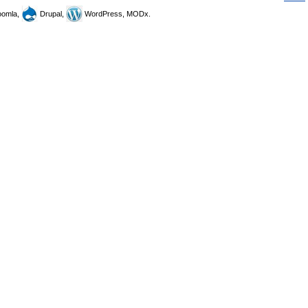
omla,
Drupal,
WordPress, MODx.